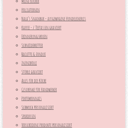
Meine Bücher
Holzlaternen
Nala‘s Snackbar - ausgewogene Hundeleckerlis
Kaffee - / Teetassen graviert
Erinnerungsboxen
Schneidebretter
Raclette & Fondue
Znüniböxli
Stühle graviert
Alles für die Küche
Geschenke für Handwerker
Portemonnais
Schmuck personalisiert
Spardosen
Verschiedene Produkte personalisiert