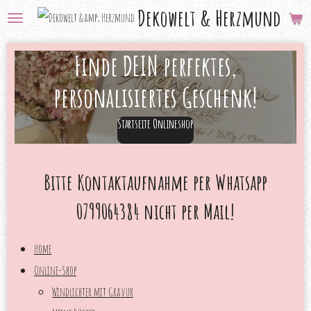
Dekowelt &
Herzmund
Zum
Hauptinhalt
Finde DEIN perfektes,
springen
personalisiertes Geschenk!
Startseite Onlineshop
Bitte Kontaktaufnahme per Whatsapp
0799064384 nicht per Mail!
Home
Online-Shop
Windlichter mit Gravur