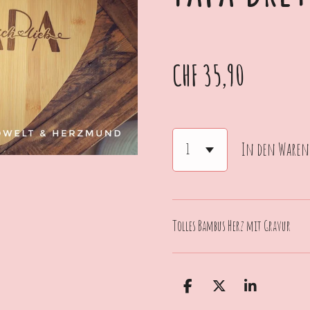
CHF 35,90
In den Waren
Tolles Bambus Herz mit Gravur
T
T
T
e
e
e