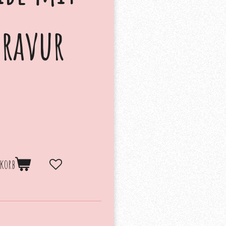
ravur
korb
.