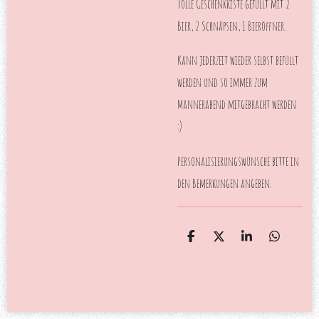
Tolle Geschenkkiste gefüllt mit 2
Bier, 2 Schnäpsen, 1 Bieröffner.
Kann jederzeit wieder selbst befüllt
werden und so immer zum
Mannerabend mitgebracht werden
:)
Personalisierungswünsche bitte in
den Bemerkungen angeben.
T
T
T
T
e
e
e
e
i
i
i
i
l
l
l
l
e
e
e
e
n
n
n
n