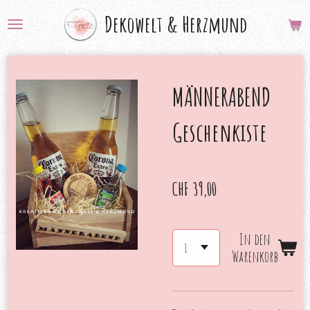
Zum
Dekowelt &
Herzmund
Hauptinhalt
springen
MÄNNERABEND
Geschenkiste
CHF 39,00
In den
Warenkorb