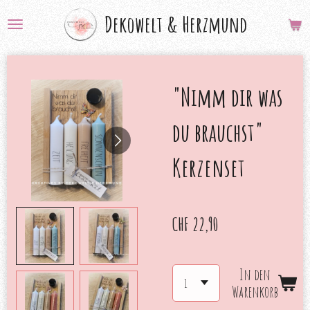
Zum
Dekowelt &
Herzmund
Hauptinhalt
springen
"Nimm dir was
du brauchst"
Kerzenset
CHF 22,90
In den
Warenkorb