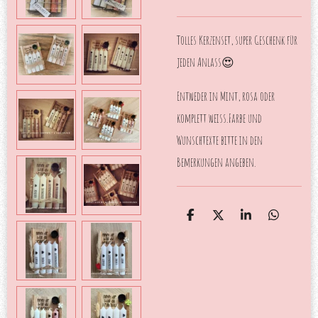
Tolles Kerzenset, super Geschenk für
jeden Anlass😍
Entweder in Mint, rosa oder
komplett weiss.Farbe und
Wunschtexte bitte in den
Bemerkungen angeben.
T
T
T
T
e
e
e
e
i
i
i
i
l
l
l
l
e
e
e
e
n
n
n
n