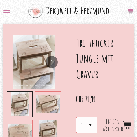
Zum
Dekowelt &
Herzmund
Hauptinhalt
springen
Tritthocker
Jungle mit
Gravur
CHF 79,90
In den
Warenkorb