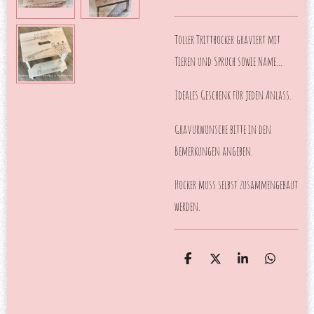
Toller Tritthocker graviert mit
Tieren und Spruch sowie Name...
Ideales Geschenk für jeden Anlass.
Gravurwünsche bitte in den
Bemerkungen angeben.
Hocker muss selbst zusammengebaut
werden.
T
T
T
T
e
e
e
e
i
i
i
i
l
l
l
l