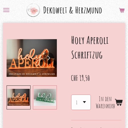
Zum
Dekowelt &
Herzmund
Hauptinhalt
springen
Holy Aperoli
Schriftzug
CHF 19,50
In den
Warenkorb