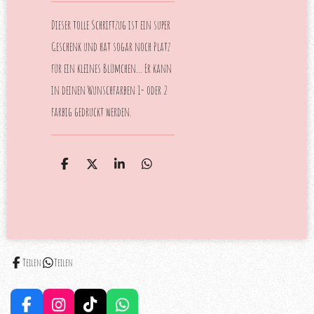
Dieser tolle Schriftzug ist ein super
Geschenk und hat sogar noch Platz
für ein kleines Blümchen... Er kann
in deinen Wunschfarben 1- oder 2
farbig gedruckt werden.
T
T
T
T
e
e
e
e
i
i
i
i
l
l
l
l
e
e
e
e
n
n
n
n
Teilen
Teilen
F
I
T
W