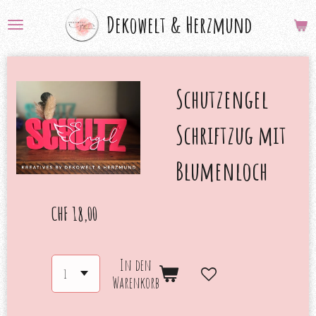
Zum
Dekowelt &
Herzmund
Hauptinhalt
springen
Schutzengel
Schriftzug mit
Blumenloch
CHF 18,00
In den
Warenkorb