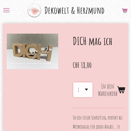
Zum
Dekowelt &
Herzmund
Hauptinhalt
springen
DICH mag ich
CHF 18,00
In den
Warenkorb
So ein süsser Schriftzug, perfekt als
Mitbringsel für jeden Anlass... zu