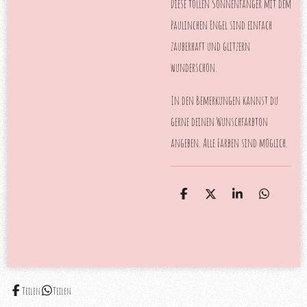
Diese tollen Sonnenfänger mit dem
Paulinchen Engel sind einfach
zauberhaft und glitzern
wunderschön.
In den Bemerkungen kannst du
gerne deinen Wunschfarbton
angeben. Alle Farben sind möglich.
T
T
T
T
e
e
e
e
i
i
i
i
l
l
l
l
e
e
e
e
n
n
n
n
Teilen
Teilen