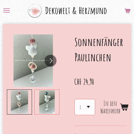
Zum
Dekowelt &
Herzmund
Hauptinhalt
springen
Sonnenfänger
Paulinchen
CHF 24,90
In den
Warenkorb