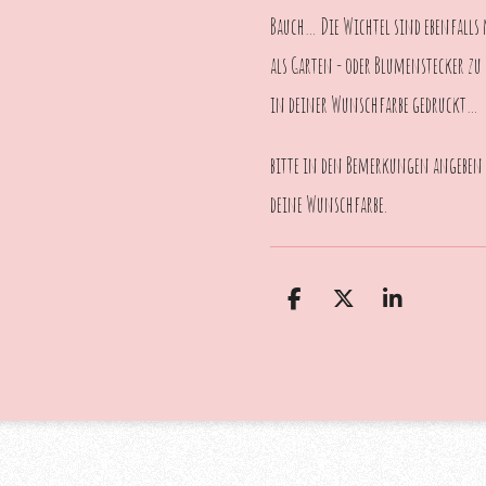
Bauch… Die Wichtel sind ebenfalls 
als Garten - oder Blumenstecker z
in deiner Wunschfarbe gedruckt…
bitte in den Bemerkungen angeben 
deine Wunschfarbe.
T
T
T
e
e
e
i
i
i
l
l
l
e
e
e
n
n
n