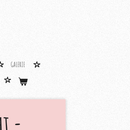
GALERIE
ht -