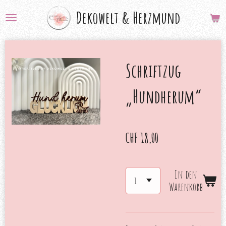
Zum
Dekowelt &
Herzmund
Hauptinhalt
springen
Schriftzug
„Hundherum“
CHF 18,00
In den
Warenkorb