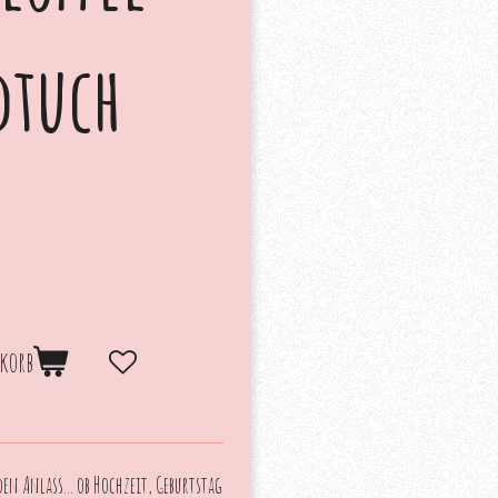
dtuch
korb
en Anlass... ob Hochzeit, Geburtstag