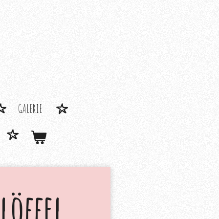
GALERIE
löffel