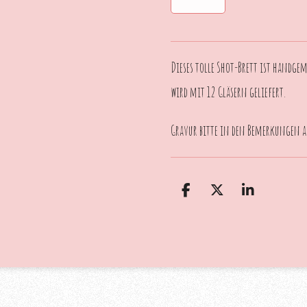
Dieses tolle Shot-Brett ist handge
wird mit 12 Gläsern geliefert.
Gravur bitte in den Bemerkungen a
T
T
T
e
e
e
i
i
i
l
l
l
e
e
e
n
n
n