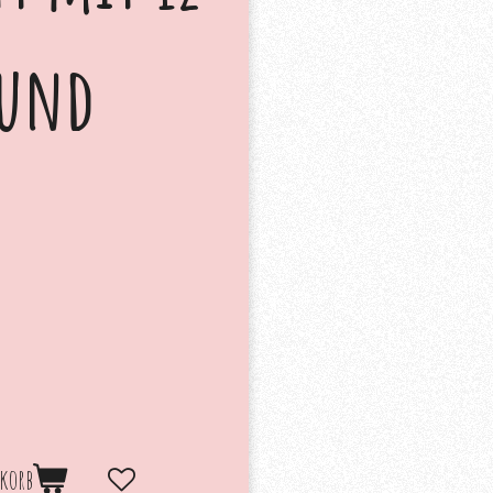
 und
korb