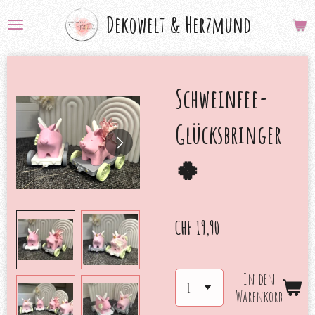
Zum
Dekowelt &
Herzmund
Hauptinhalt
springen
Schweinfee-
Glücksbringer
🍀
CHF 19,90
In den
Warenkorb