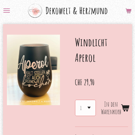
Zum
Dekowelt &
Herzmund
Hauptinhalt
springen
Windlicht
Aperol
CHF 29,90
In den
Warenkorb