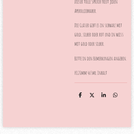
Dieser tolle Spruch freut jeden
Aperolliebhaber.
Die Gläser gibt es in schwarz mit
gold, silber oder rot und in weiss
mit gold oder silber.
Bitte in den Bemerkungen angeben.
H120mm 465ml Inhalt
T
T
T
T
e
e
e
e
i
i
i
i
l
l
l
l
e
e
e
e
n
n
n
n