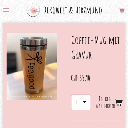
Zum
Dekowelt &
Herzmund
Hauptinhalt
springen
Coffee-Mug mit
Gravur
CHF 35,90
In den
Warenkorb