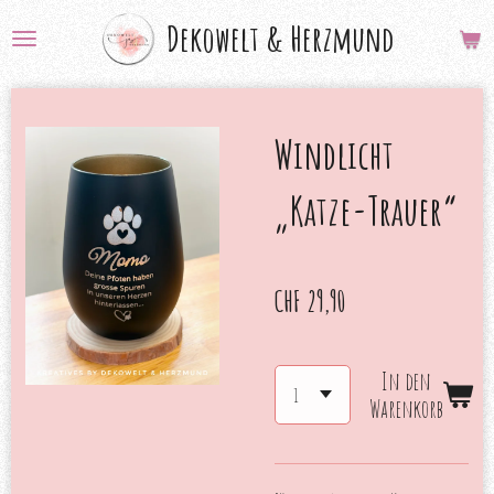
Zum
Dekowelt &
Herzmund
Hauptinhalt
springen
Windlicht
„Katze-Trauer“
CHF 29,90
In den
Warenkorb