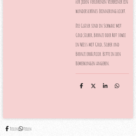
Für jeden verlorenen Vierbeiner ein
wunderschönes Erinnerungslicht.
Die Gläser sind in Schwarz mit
Gold,Silber, Bronze oder Rot sowie
in Weiss mit Gold, Silber und
Bronze erhältlich. Bitte in den
Bemerkungen angeben.
T
T
T
T
e
e
e
e
i
i
i
i
l
l
l
l
e
e
e
e
n
n
n
n
Teilen
Teilen