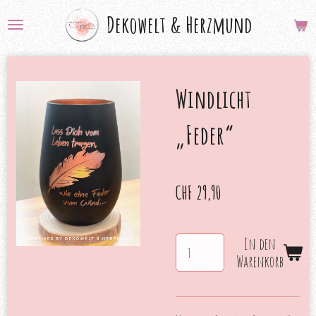
Zum
Dekowelt &
Herzmund
Hauptinhalt
springen
Windlicht
„Feder“
CHF 29,90
In den
Warenkorb