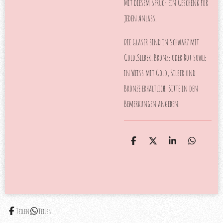
Mit diesem Spruch ein Geschenk für
jeden Anlass.
Die Gläser sind in Schwarz mit
Gold,Silber, Bronze oder Rot sowie
in Weiss mit Gold, Silber und
Bronze erhältlich. Bitte in den
Bemerkungen angeben.
T
T
T
T
e
e
e
e
i
i
i
i
l
l
l
l
e
e
e
e
n
n
n
n
Teilen
Teilen