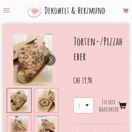
Zum
Dekowelt &
Herzmund
Hauptinhalt
springen
Torten-/Pizzah
eber
CHF 19,90
In den
Warenkorb