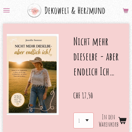
Zum
Dekowelt &
Herzmund
Hauptinhalt
springen
Nicht mehr
dieselbe - aber
endlich Ich…
CHF 17,50
In den
Warenkorb