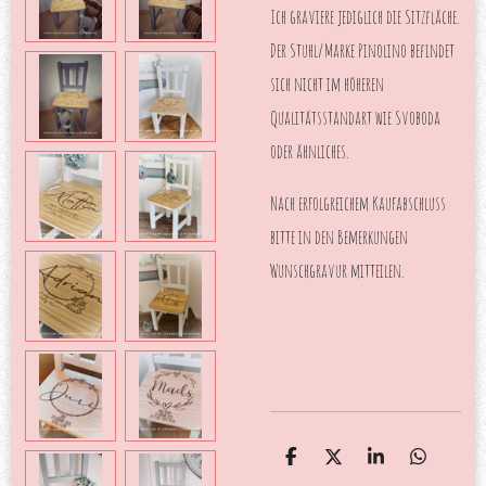
Ich graviere jediglich die Sitzfläche.
Der Stuhl/Marke Pinolino befindet
sich nicht im höheren
Qualitätsstandart wie Svoboda
oder ähnliches.
Nach erfolgreichem Kaufabschluss
bitte in den Bemerkungen
Wunschgravur mitteilen.
T
T
T
T
e
e
e
e