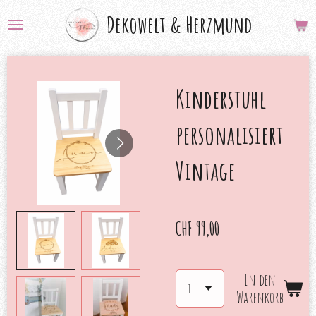
Zum
Dekowelt &
Herzmund
Hauptinhalt
springen
Kinderstuhl
personalisiert
Vintage
CHF 99,00
In den
Warenkorb